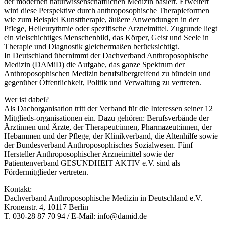
der modernen naturwissenschaftlichen Medizin basiert. Erweitert
wird diese Perspektive durch anthroposophische Therapieformen
wie zum Beispiel Kunsttherapie, äußere Anwendungen in der
Pflege, Heileurythmie oder spezifische Arzneimittel. Zugrunde liegt
ein vielschichtiges Menschenbild, das Körper, Geist und Seele in
Therapie und Diagnostik gleichermaßen berücksichtigt.
In Deutschland übernimmt der Dachverband Anthroposophische
Medizin (DAMiD) die Aufgabe, das ganze Spektrum der
Anthroposophischen Medizin berufsübergreifend zu bündeln und
gegenüber Öffentlichkeit, Politik und Verwaltung zu vertreten.
Wer ist dabei?
Als Dachorganisation tritt der Verband für die Interessen seiner 12
Mitglieds-organisationen ein. Dazu gehören: Berufsverbände der
Ärztinnen und Ärzte, der Therapeut:innen, Pharmazeut:innen, der
Hebammen und der Pflege, der Klinikverband, die Altenhilfe sowie
der Bundesverband Anthroposophisches Sozialwesen. Fünf
Hersteller Anthroposophischer Arzneimittel sowie der
Patientenverband GESUNDHEIT AKTIV e.V. sind als
Fördermitglieder vertreten.
Kontakt:
Dachverband Anthroposophische Medizin in Deutschland e.V.
Kronenstr. 4, 10117 Berlin
T. 030-28 87 70 94 / E-Mail: info@damid.de